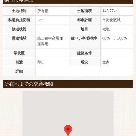
土地権利
所有権
土地面積
148.77㎡
私道負担面積
-㎡
都市計画
市街化区域
接道状況
地目
宅地
用途地域
第二種中高層住
建ぺい率/容積率
60% ／200%
居専用
学校区
建築条件
引渡
即日
現況
空家
詳細
所在地までの交通機関