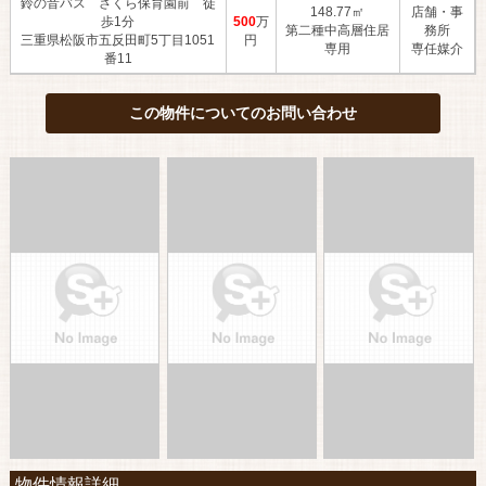
鈴の音バス さくら保育園前 徒
148.77㎡
店舗・事
歩1分
500
万
第二種中高層住居
務所
三重県松阪市五反田町5丁目1051
円
専用
専任媒介
番11
この物件についてのお問い合わせ
物件情報詳細