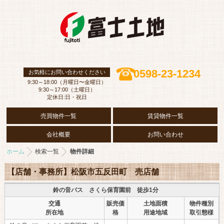
0598-23-1234
お気軽にお問い合わせください
9:30～18:00（月曜日〜金曜日）
9:30～17:00（土曜日）
定休日:日・祝日
売買物件一覧
賃貸物件一覧
会社概要
お問い合わせ
ホーム
検索一覧
物件詳細
【店舗・事務所】松阪市五反田町 売店舗
鈴の音バス さくら保育園前 徒歩1分
交通
販売価
土地面積
物件種別
所在地
格
用途地域
取引態様