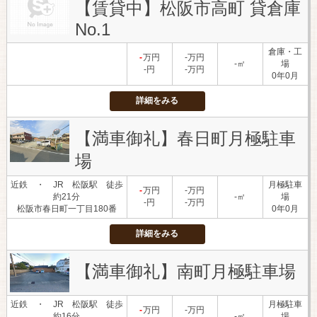
【賃貸中】松阪市高町 貸倉庫
No.1
倉庫・工
-
万円
-万円
-㎡
場
-円
-万円
0年0月
詳細をみる
【満車御礼】春日町月極駐車
場
近鉄 ・ JR 松阪駅 徒歩
月極駐車
-
万円
-万円
約21分
-㎡
場
-円
-万円
松阪市春日町一丁目180番
0年0月
詳細をみる
【満車御礼】南町月極駐車場
近鉄 ・ JR 松阪駅 徒歩
月極駐車
-
万円
-万円
約16分
-㎡
場