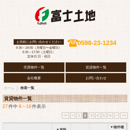
0598-23-1234
お気軽にお問い合わせください
9:30～18:00（月曜日〜金曜日）
9:30～17:00（土曜日）
定休日:日・祝日
売買物件一覧
賃貸物件一覧
会社概要
お問い合わせ
ホーム
検索一覧
賃貸物件一覧
27
件中
6～10
件表示
<<
<
1
2
3
4
5
6
>
>>
▼物件種
▼賃料