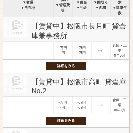
▼交通
▼敷金
▼間取り
別
▼管理費
▼所在地
▼礼金
▼面積
▼建築年
等
数
【賃貸中】松阪市長月町 貸倉
庫兼事務所
倉庫・工
-
万円
-万円
-㎡
場
-円
-万円
0年0月
詳細をみる
【賃貸中】松阪市高町 貸倉庫
No.2
倉庫・工
-
万円
-万円
-㎡
場
-円
-万円
0年0月
詳細をみる