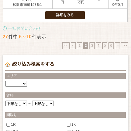
-円
-万円
松阪市南町157番1
0年0月
詳細をみる
一括お問い合わせ
27
件中
6～10
件表示
<<
<
1
2
3
4
5
6
>
>>
絞り込み検索をする
エリア
賃料
～
間取り
1R
1K