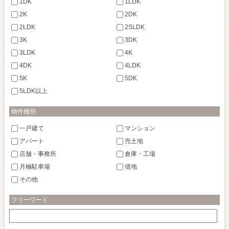
1DK
1LDK
2K
2DK
2LDK
2SLDK
3K
3DK
3LDK
4K
4DK
4LDK
5K
5DK
5LDK以上
物件種別
一戸建て
マンション
アパート
売土地
店舗・事務所
倉庫・工場
月極駐車場
借地
その他
フリーワード