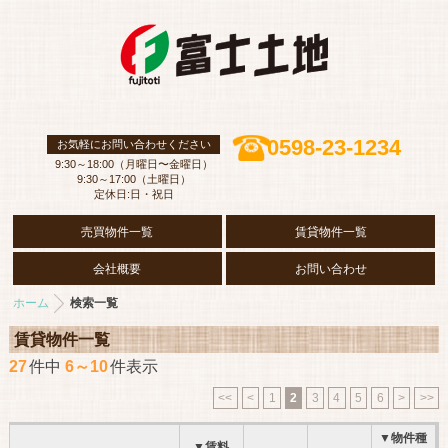
0598-23-1234
お気軽にお問い合わせください
9:30～18:00（月曜日〜金曜日）
9:30～17:00（土曜日）
定休日:日・祝日
売買物件一覧
賃貸物件一覧
会社概要
お問い合わせ
ホーム
検索一覧
賃貸物件一覧
27
件中
6～10
件表示
<<
<
1
2
3
4
5
6
>
>>
▼物件種
▼賃料