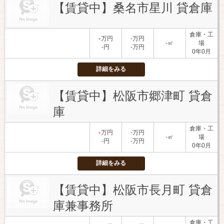
【賃貸中】桑名市星川 貸倉庫
倉庫・工
-
万円
-万円
-㎡
場
-円
-万円
0年0月
詳細をみる
【賃貸中】松阪市郷津町 貸倉
庫
倉庫・工
-
万円
-万円
-㎡
場
-円
-万円
0年0月
詳細をみる
【賃貸中】松阪市長月町 貸倉
庫兼事務所
倉庫・工