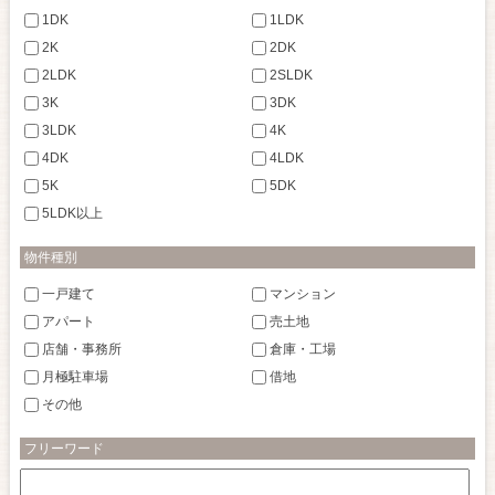
1DK
1LDK
2K
2DK
2LDK
2SLDK
3K
3DK
3LDK
4K
4DK
4LDK
5K
5DK
5LDK以上
物件種別
一戸建て
マンション
アパート
売土地
店舗・事務所
倉庫・工場
月極駐車場
借地
その他
フリーワード