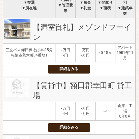
▼交通
▼敷金
▼間取り
別
▼管理費
▼所在地
▼礼金
▼面積
▼建築年
等
数
【満室御礼】メゾンドフーイ
ン
アパート
三交バス 鎌田停 徒歩約15分
-
万円
-万円
40.15㎡
1991年11
松阪市荒木町84番地1
-円
-万円
月
詳細をみる
【賃貸中】額田郡幸田町 貸工
場
倉庫・工
-
万円
-万円
-㎡
場
-円
-万円
0年0月
詳細をみる