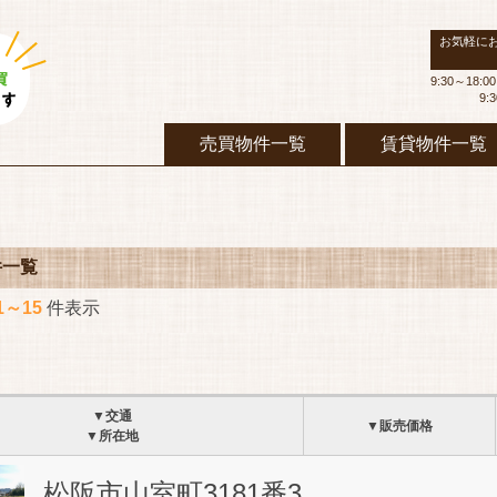
お気軽に
9:30～18
9:
売買物件一覧
賃貸物件一覧
件一覧
1～15
件表示
▼交通
▼販売価格
▼所在地
松阪市山室町3181番3