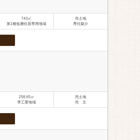
743㎡
売土地
第1種低層住居専用地域
専任媒介
258.65㎡
売土地
準工業地域
売 主