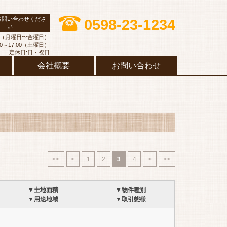
お問い合わせくださ
0598-23-1234
い
:00（月曜日〜金曜日）
30～17:00（土曜日）
定休日:日・祝日
会社概要
お問い合わせ
<<
<
1
2
3
4
>
>>
▼土地面積
▼物件種別
▼用途地域
▼取引態様