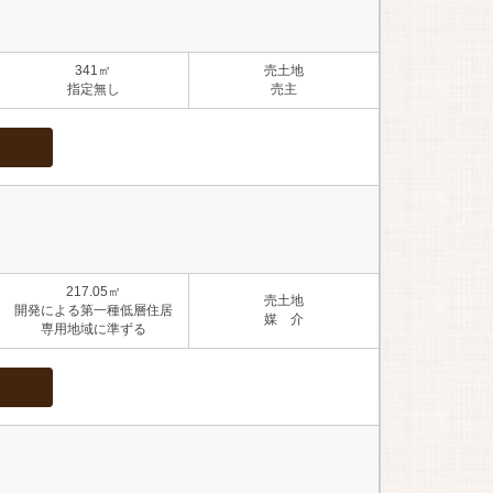
341㎡
売土地
指定無し
売主
217.05㎡
売土地
開発による第一種低層住居
媒 介
専用地域に準ずる