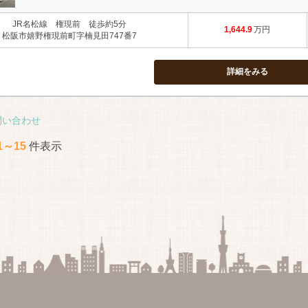
JR名松線 権現前 徒歩約5分
1,644.9
万円
松阪市嬉野権現前町字楠見田747番7
詳細をみる
問い合わせ
1～15
件表示