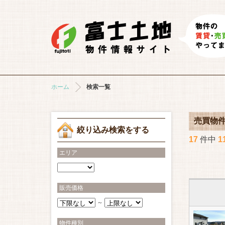
ホーム
検索一覧
売買物
絞り込み検索をする
17
件中
1
エリア
販売価格
～
物件種別