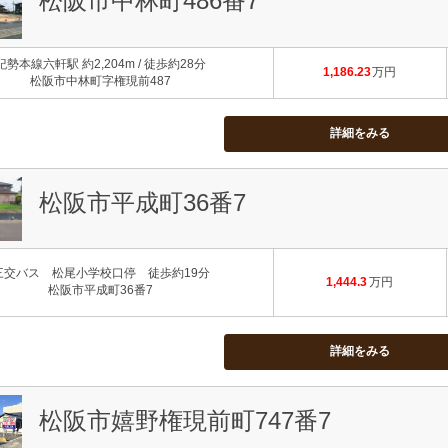
松阪市中林町486番7
紀勢本線六軒駅 約2,204m / 徒歩約28分
1,186.23
万円
松阪市中林町字権現前487
詳細をみる
松阪市平成町36番7
三交バス 松尾小学校口停 徒歩約19分
1,444.3
万円
松阪市平成町36番7
詳細をみる
松阪市嬉野権現前町747番7