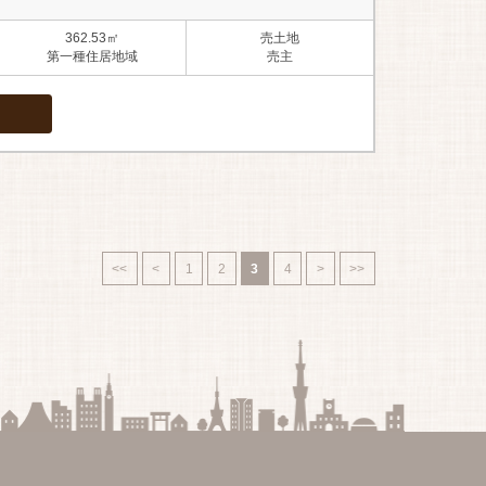
362.53㎡
売土地
第一種住居地域
売主
<<
<
1
2
3
4
>
>>