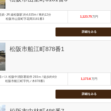
近鉄･JR 線松阪駅 約4,635m / 車約12分
1,123.75
万円
松阪市山室町字花岡3181番3
詳細をみる
松阪市船江町878番1
バス 松阪中消防署前停 293ｍ / 徒歩約4分
1,173.6
万円
松阪市船江町字判ノ木878番1
詳細をみる